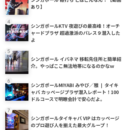
あり】
4
シンガポールKTV 夜遊びの最高峰！オーチ
ャードプラザ 超過激派のパレス９潜入した
よ
5
シンガポール イパネマ 移転先住所と簡単紹
介。やっぱここ無法地帯になるのかなｗ
6
シンガポールMIYABI みやび／雅 ❘ タイキ
ャバ カッページプラザ潜入レポート！100
ドルコースで明瞭会計で安心だよ。
7
シンガポールタイキャバ VIP はカッページ
のプロ遊び人を揃えた最大グループ！