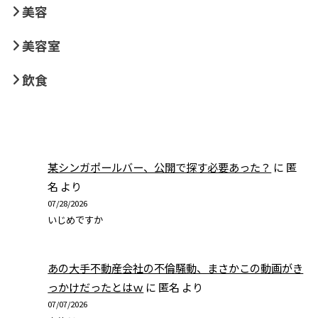
美容
美容室
飲食
某シンガポールバー、公開で探す必要あった？
に
匿
名
より
07/28/2026
いじめですか
あの大手不動産会社の不倫騒動、まさかこの動画がき
っかけだったとはｗ
に
匿名
より
07/07/2026