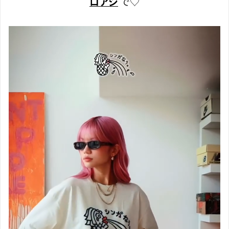
ロアジ
で♡