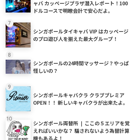
ャバ カッページプラザ潜入レポート！100
ドルコースで明瞭会計で安心だよ。
7
シンガポールタイキャバ VIP はカッページ
のプロ遊び人を揃えた最大グループ！
8
シンガポールの24時間マッサージ？やっぱ
怪しいの？
9
シンガポールキャバクラ クラブプレミア
OPEN！！ 新しいキャバクラが出来たよ。
10
シンガポール両替所 ❘ ここの５エリアを覚
えればいいかな？ 騙されないよう為替計算
機もあるよ！