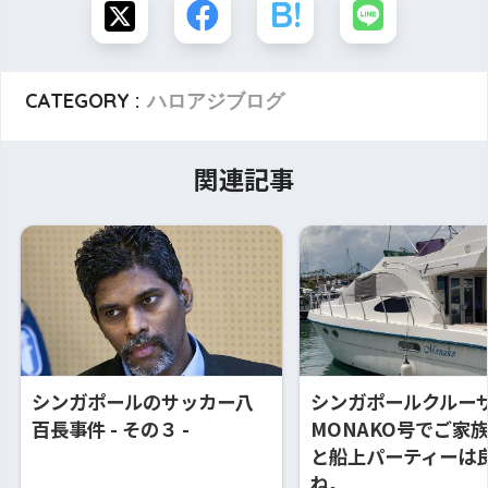
CATEGORY :
ハロアジブログ
関連記事
シンガポールのサッカー八
シンガポールクルーザ
百長事件 - その３ -
MONAKO号でご家
と船上パーティーは
ね。