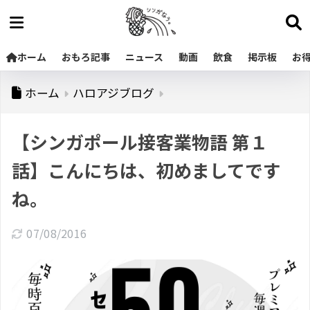
ホーム
おもろ記事
ニュース
動画
飲食
掲示板
お
ホーム
ハロアジブログ
【シンガポール接客業物語 第１
話】こんにちは、初めましてです
ね。
07/08/2016