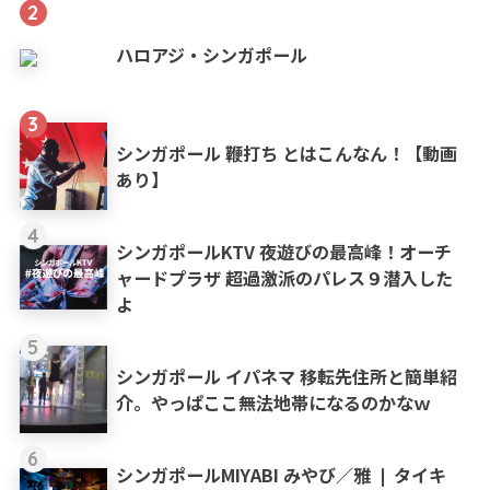
2
ハロアジ・シンガポール
3
シンガポール 鞭打ち とはこんなん！【動画
あり】
4
シンガポールKTV 夜遊びの最高峰！オーチ
ャードプラザ 超過激派のパレス９潜入した
よ
5
シンガポール イパネマ 移転先住所と簡単紹
介。やっぱここ無法地帯になるのかなｗ
6
シンガポールMIYABI みやび／雅 ❘ タイキ