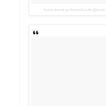
A post shared by OnceInOurLife (@once.in