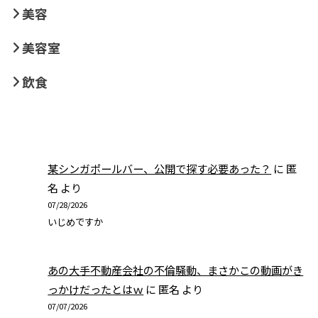
美容
美容室
飲食
某シンガポールバー、公開で探す必要あった？
に
匿
名
より
07/28/2026
いじめですか
あの大手不動産会社の不倫騒動、まさかこの動画がき
っかけだったとはｗ
に
匿名
より
07/07/2026