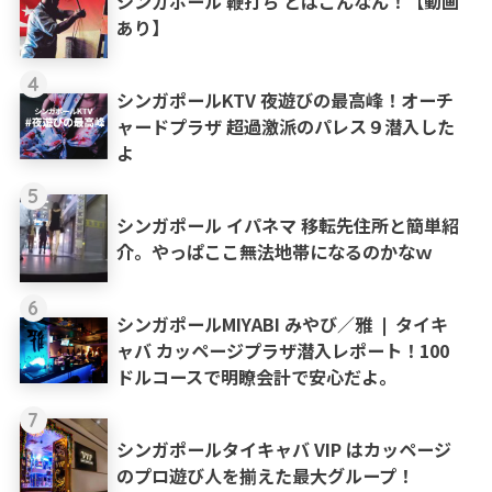
シンガポール 鞭打ち とはこんなん！【動画
あり】
4
シンガポールKTV 夜遊びの最高峰！オーチ
ャードプラザ 超過激派のパレス９潜入した
よ
5
シンガポール イパネマ 移転先住所と簡単紹
介。やっぱここ無法地帯になるのかなｗ
6
シンガポールMIYABI みやび／雅 ❘ タイキ
ャバ カッページプラザ潜入レポート！100
ドルコースで明瞭会計で安心だよ。
7
シンガポールタイキャバ VIP はカッページ
のプロ遊び人を揃えた最大グループ！