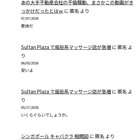
あの大手不動産会社の不倫騒動、まさかこの動画がき
っかけだったとはｗ
に
匿名
より
07/07/2026
恵体だ
Sultan Plaza で風俗系マッサージ店が急増
に
匿名
よ
り
06/05/2026
安いよ
Sultan Plaza で風俗系マッサージ店が急増
に
匿名
よ
り
05/17/2026
いくらぐらいでしょうか。
シンガポール キャバクラ 相関図
に
匿名
より