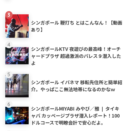
3
シンガポール 鞭打ち とはこんなん！【動画
あり】
4
シンガポールKTV 夜遊びの最高峰！オーチ
ャードプラザ 超過激派のパレス９潜入した
よ
5
シンガポール イパネマ 移転先住所と簡単紹
介。やっぱここ無法地帯になるのかなｗ
6
シンガポールMIYABI みやび／雅 ❘ タイキ
ャバ カッページプラザ潜入レポート！100
ドルコースで明瞭会計で安心だよ。